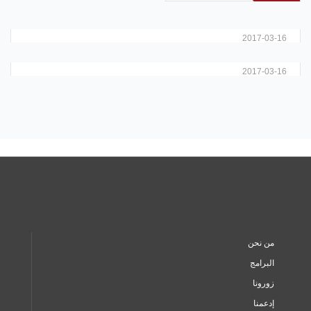
حفل تسليم جائزة المصورة كريمة عبود للتصوير الفوتوغرافي لعام
2016
2017-03-16
د. متري الراهب
2017-03-16
من نحن
البرامج
زورونا
إدعمنا